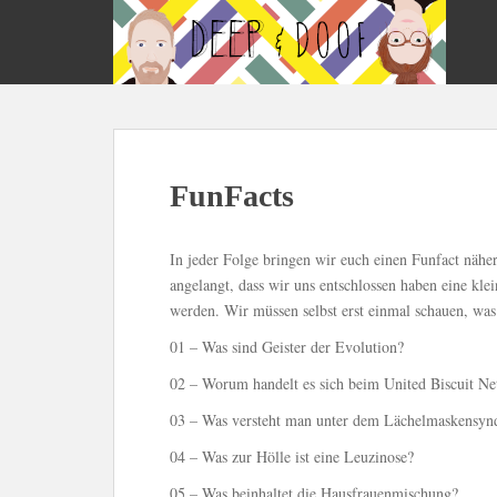
S
k
i
p
t
o
m
FunFacts
a
i
n
In jeder Folge bringen wir euch einen Funfact näher
c
angelangt, dass wir uns entschlossen haben eine kle
o
werden. Wir müssen selbst erst einmal schauen, was 
n
t
01 – Was sind Geister der Evolution?
e
02 – Worum handelt es sich beim United Biscuit N
n
t
03 – Was versteht man unter dem Lächelmaskensy
04 – Was zur Hölle ist eine Leuzinose?
05 – Was beinhaltet die Hausfrauenmischung?