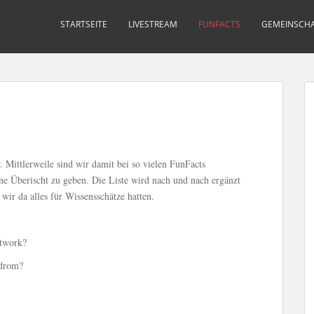
STARTSEITE
LIVESTREAM
FUNFACTS
GEMEINSCHA
. Mittlerweile sind wir damit bei so vielen FunFacts
ine Überischt zu geben. Die Liste wird nach und nach ergänzt
wir da alles für Wissensschätze hatten.
etwork?
ndrom?