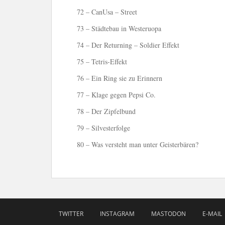
72 – CanUsa – Street
73 – Städtebau in Westeruopa
74 – Der Returning – Soldier Effekt
75 – Tetris-Effekt
76 – Ein Ring sie zu Erinnern
77 – Klage gegen Pepsi Co.
78 – Der Zipfelbund
79 – Silvesterfolge
80 – Was versteht man unter Geisterbären?
TWITTER
INSTAGRAM
MASTODON
E-MAIL