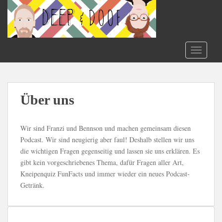
S
k
i
p
t
TOGGLE
o
m
a
i
Über uns
n
c
Wir sind Franzi und Bennson und machen gemeinsam diesen
o
Podcast. Wir sind neugierig aber faul! Deshalb stellen wir uns
n
die wichtigen Fragen gegenseitig und lassen sie uns erklären. Es
t
gibt kein vorgeschriebenes Thema, dafür Fragen aller Art,
e
Kneipenquiz FunFacts und immer wieder ein neues Podcast-
n
Getränk.
t