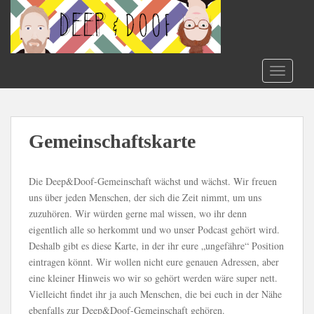
S
k
i
p
t
TOGGLE
o
m
a
i
Gemeinschaftskarte
n
c
Die Deep&Doof-Gemeinschaft wächst und wächst. Wir freuen
o
uns über jeden Menschen, der sich die Zeit nimmt, um uns
n
zuzuhören. Wir würden gerne mal wissen, wo ihr denn
t
eigentlich alle so herkommt und wo unser Podcast gehört wird.
e
Deshalb gibt es diese Karte, in der ihr eure „ungefähre“ Position
n
eintragen könnt. Wir wollen nicht eure genauen Adressen, aber
t
eine kleiner Hinweis wo wir so gehört werden wäre super nett.
Vielleicht findet ihr ja auch Menschen, die bei euch in der Nähe
ebenfalls zur Deep&Doof-Gemeinschaft gehören.