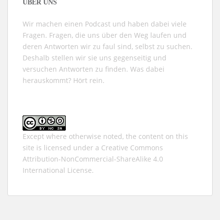
ÜBER UNS
Wir machen einen Podcast und haben dabei viele
Fragen. Fragen, die uns über den Weg laufen und
deren Antworten wir zu faul sind, selbst zu suchen.
Deshalb stellen wir sie uns gegenseitig und
versuchen Antworten zu finden. Was dabei
herauskommt? Hört rein.
Except where otherwise noted, the content on this
site is licensed under a
Creative Commons
Attribution-NonCommercial-ShareAlike 4.0
International
License.