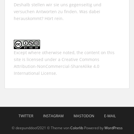
Deshalb stellen wir sie uns gegenseitig und
versuchen Antworten zu finden. Was dabei
herauskommt? Hört rein.
Except where otherwise noted, the content on this
site is licensed under a
Creative Commons
Attribution-NonCommercial-ShareAlike 4.0
International
License.
TWITTER
INSTAGRAM
MASTODON
E-MAIL
© deepunddoof2021 © Theme von
Colorlib
Powered by
WordPress