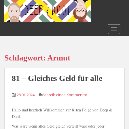
S
k
i
p
t
TOGGLE
o
m
a
i
Schlagwort:
Armut
n
c
o
81 – Gleiches Geld für alle
n
t
28.01.2024
Schreib einen Kommentar
e
n
t
Hallo und herzlich Willkommen zur 81ten Folge von Deep &
Doof.
Was wäre wenn alles Geld gleich verteilt wäre oder jeder