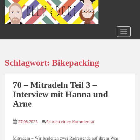
S
k
i
p
t
TOGGLE
o
m
a
i
Schlagwort:
Bikepacking
n
c
o
70 – Mitradeln Teil 3 –
n
Interview mit Hanna und
t
Arne
e
n
t
27.08.2023
Schreib einen Kommentar
Mitradeln – Wir begleiten zwei Radreisende auf ihrem Weg