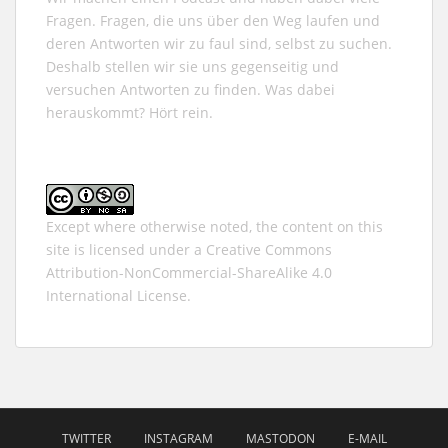
Fragen. Fragen, die uns über den Weg laufen und
deren Antworten wir zu faul sind, selbst zu suchen.
Deshalb stellen wir sie uns gegenseitig und
versuchen Antworten zu finden. Was dabei
herauskommt? Hört rein.
Except where otherwise noted, the content on this
site is licensed under a
Creative Commons
Attribution-NonCommercial-ShareAlike 4.0
International
License.
TWITTER
INSTAGRAM
MASTODON
E-MAIL