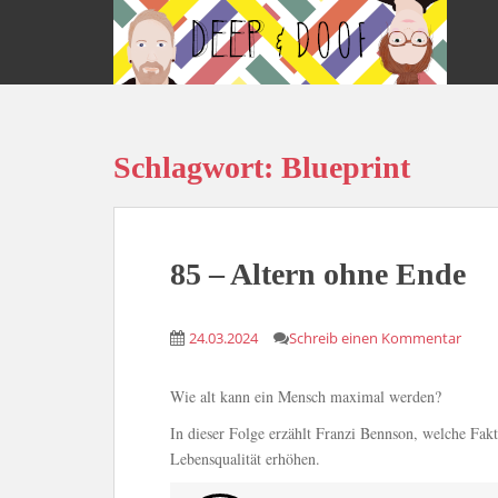
S
k
i
p
t
o
Schlagwort:
Blueprint
m
a
i
n
c
85 – Altern ohne Ende
o
n
24.03.2024
Schreib einen Kommentar
t
e
n
Wie alt kann ein Mensch maximal werden?
t
In dieser Folge erzählt Franzi Bennson, welche Fak
Lebensqualität erhöhen.