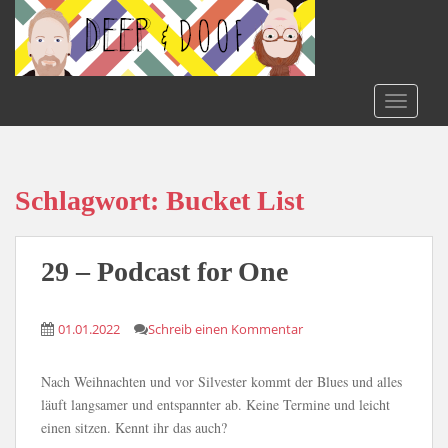
S
k
i
p
t
TOGGLE
o
m
a
i
Schlagwort:
Bucket List
n
c
o
29 – Podcast for One
n
t
01.01.2022
Schreib einen Kommentar
e
n
t
Nach Weihnachten und vor Silvester kommt der Blues und alles
läuft langsamer und entspannter ab. Keine Termine und leicht
einen sitzen. Kennt ihr das auch?