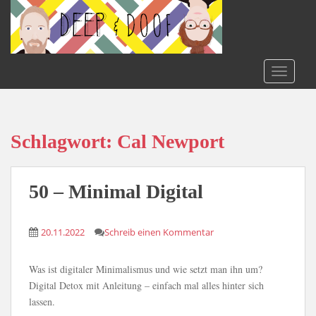
S
k
i
p
t
TOGGLE
o
m
a
i
Schlagwort:
Cal Newport
n
c
o
50 – Minimal Digital
n
t
20.11.2022
Schreib einen Kommentar
e
n
t
Was ist digitaler Minimalismus und wie setzt man ihn um?
Digital Detox mit Anleitung – einfach mal alles hinter sich
lassen.