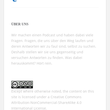
ÜBER UNS
Wir machen einen Podcast und haben dabei viele
Fragen. Fragen, die uns über den Weg laufen und
deren Antworten wir zu faul sind, selbst zu suchen.
Deshalb stellen wir sie uns gegenseitig und
versuchen Antworten zu finden. Was dabei
herauskommt? Hört rein.
Except where otherwise noted, the content on this
site is licensed under a
Creative Commons
Attribution-NonCommercial-ShareAlike 4.0
International
License.