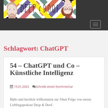
S
k
i
p
t
TOGGLE
o
m
a
i
Schlagwort:
ChatGPT
n
c
o
54 – ChatGPT und Co –
n
Künstliche Intelligenz
t
e
n
15.01.2023
Schreib einen Kommentar
t
Hallo und herzlich willkommen zur 54ten Folge von eurem
Lieblingspodcast Deep & Doof.