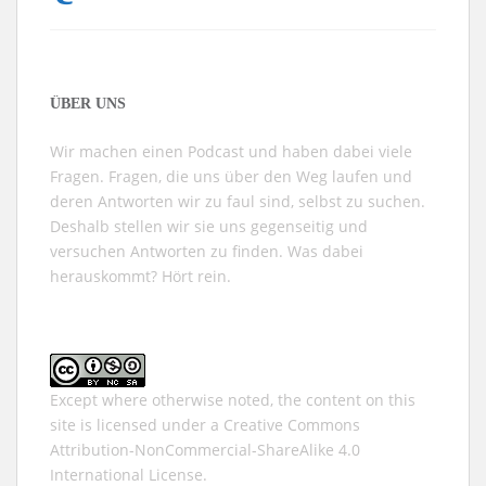
ÜBER UNS
Wir machen einen Podcast und haben dabei viele
Fragen. Fragen, die uns über den Weg laufen und
deren Antworten wir zu faul sind, selbst zu suchen.
Deshalb stellen wir sie uns gegenseitig und
versuchen Antworten zu finden. Was dabei
herauskommt? Hört rein.
Except where otherwise noted, the content on this
site is licensed under a
Creative Commons
Attribution-NonCommercial-ShareAlike 4.0
International
License.