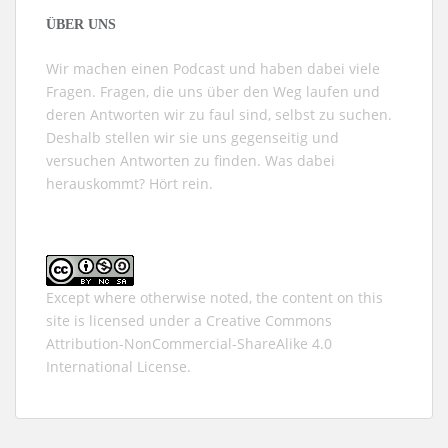
ÜBER UNS
Wir machen einen Podcast und haben dabei viele
Fragen. Fragen, die uns über den Weg laufen und
deren Antworten wir zu faul sind, selbst zu suchen.
Deshalb stellen wir sie uns gegenseitig und
versuchen Antworten zu finden. Was dabei
herauskommt? Hört rein.
Except where otherwise noted, the content on this
site is licensed under a
Creative Commons
Attribution-NonCommercial-ShareAlike 4.0
International
License.