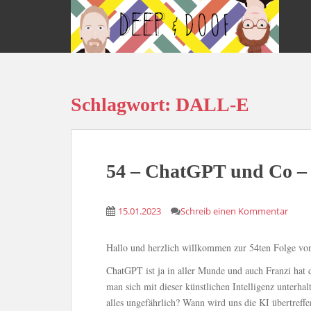
S
k
i
p
t
o
Schlagwort:
DALL-E
m
a
i
n
c
54 – ChatGPT und Co – K
o
n
15.01.2023
Schreib einen Kommentar
t
e
n
Hallo und herzlich willkommen zur 54ten Folge vo
t
ChatGPT ist ja in aller Munde und auch Franzi hat d
man sich mit dieser künstlichen Intelligenz unterhal
alles ungefährlich? Wann wird uns die KI übertreff