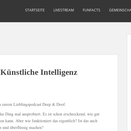
STARTSEITE
LIVESTREAM
FUNFACTS
GEMEINSCHA
ünstliche Intelligenz
n eurem Lieblingspodcast Deep & Doof.
as Ding mal ausprobiert. Es ist schon erschreckend, wie gut
ten kann. Aber wie funktioniert das eigentlich? Ist das auch
en und überflüssig machen?