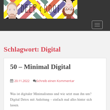
S
k
i
p
t
TOGGLE
o
m
a
i
Schlagwort:
Digital
n
c
o
50 – Minimal Digital
n
t
20.11.2022
Schreib einen Kommentar
e
n
t
Was ist digitaler Minimalismus und wie setzt man ihn um?
Digital Detox mit Anleitung – einfach mal alles hinter sich
lassen.