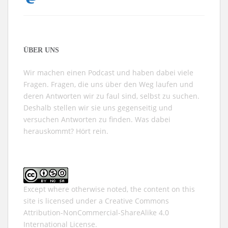
ÜBER UNS
Wir machen einen Podcast und haben dabei viele
Fragen. Fragen, die uns über den Weg laufen und
deren Antworten wir zu faul sind, selbst zu suchen.
Deshalb stellen wir sie uns gegenseitig und
versuchen Antworten zu finden. Was dabei
herauskommt? Hört rein.
Except where otherwise noted, the content on this
site is licensed under a
Creative Commons
Attribution-NonCommercial-ShareAlike 4.0
International
License.