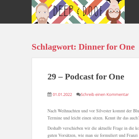
S
k
i
p
t
o
Schlagwort:
Dinner for One
m
a
i
n
c
29 – Podcast for One
o
n
01.01.2022
Schreib einen Kommentar
t
e
n
Nach Weihnachten und vor Silvester kommt der Blue
t
Termine und leicht einen sitzen. Kennt ihr das auch
Deshalb verschieben wir die aktuelle Frage in di
guten Vorsätzen, wie man sie formuliert und Franzi 