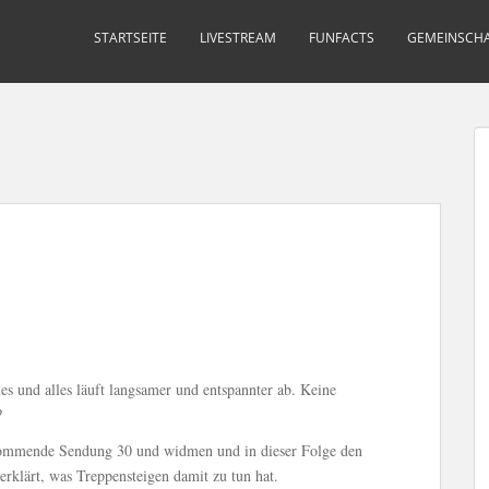
STARTSEITE
LIVESTREAM
FUNFACTS
GEMEINSCHA
s und alles läuft langsamer und entspannter ab. Keine
?
e kommende Sendung 30 und widmen und in dieser Folge den
erklärt, was Treppensteigen damit zu tun hat.