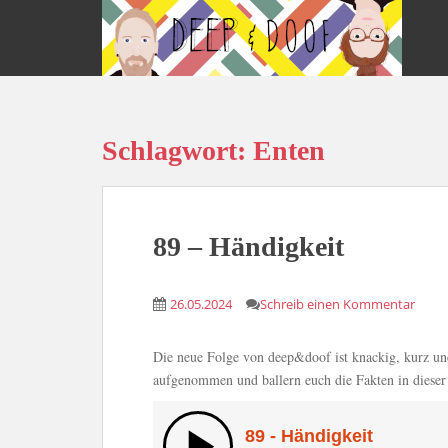
S
k
i
p
t
o
Schlagwort:
Enten
m
a
i
n
c
89 – Händigkeit
o
n
26.05.2024
Schreib einen Kommentar
t
e
n
Die neue Folge von deep&doof ist knackig, kurz un
t
aufgenommen und ballern euch die Fakten in dieser