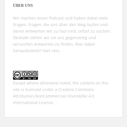
ÜBER UNS
Wir machen einen Podcast und haben dabei viele
Fragen. Fragen, die uns über den Weg laufen und
deren Antworten wir zu faul sind, selbst zu suchen.
Deshalb stellen wir sie uns gegenseitig und
versuchen Antworten zu finden. Was dabei
herauskommt? Hört rein.
Except where otherwise noted, the content on this
site is licensed under a
Creative Commons
Attribution-NonCommercial-ShareAlike 4.0
International
License.