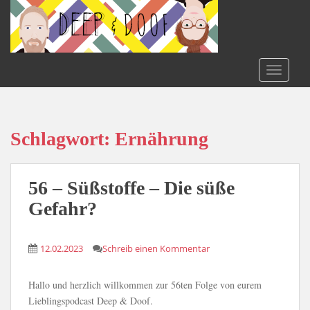
S
k
i
p
t
TOGGLE
o
m
a
i
Schlagwort:
Ernährung
n
c
o
56 – Süßstoffe – Die süße
n
Gefahr?
t
e
n
12.02.2023
Schreib einen Kommentar
t
Hallo und herzlich willkommen zur 56ten Folge von eurem
Lieblingspodcast Deep & Doof.