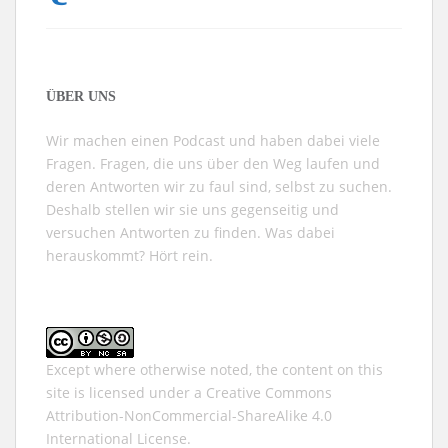
ÜBER UNS
Wir machen einen Podcast und haben dabei viele
Fragen. Fragen, die uns über den Weg laufen und
deren Antworten wir zu faul sind, selbst zu suchen.
Deshalb stellen wir sie uns gegenseitig und
versuchen Antworten zu finden. Was dabei
herauskommt? Hört rein.
Except where otherwise noted, the content on this
site is licensed under a
Creative Commons
Attribution-NonCommercial-ShareAlike 4.0
International
License.