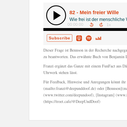
Dieser Frage ist Bennson in der Recherche nachgega
zu beantworten. Das erwähnte Buch von Benjamin L
Franzi ergänzt das Ganze mit einem FunFact aus D
Uhrwerk stehen lässt.
Für Feedback, Hinweise und Anregungen könnt ihr u
(mailto:franzi@deepunddoof.de) oder [Bennson](ma
(www.twitter.com/deepundoof), [Instagram] (www.
(https://troet.cafe/@DeepUndDoof)