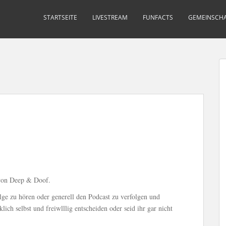
STARTSEITE
LIVESTREAM
FUNFACTS
GEMEINSCHA
 von Deep & Doof.
lge zu hören oder generell den Podcast zu verfolgen und
lich selbst und freiwlllig entscheiden oder seid ihr gar nicht