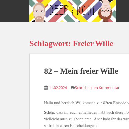
S
k
i
p
t
o
Schlagwort:
Freier Wille
m
a
i
n
c
82 – Mein freier Wille
o
n
11.02.2024
Schreib einen Kommentar
t
e
n
Hallo und herzlich Willkomenn zur 82ten Episode
t
Schön, dass ihr euch entschieden habt auch diese Fo
vielleicht auch zu abonnieren. Aber habt ihr das wirk
so frei in euren Entscheidungen?