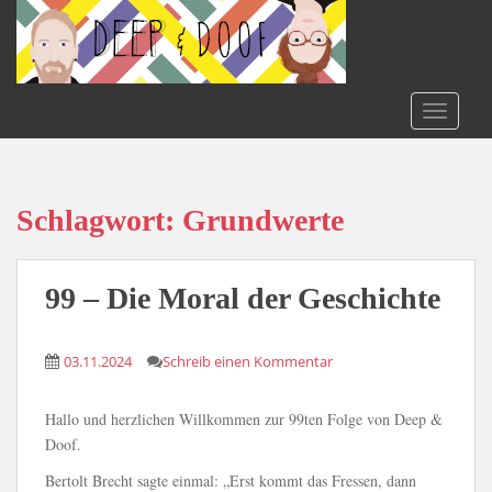
S
k
i
p
t
TOGGLE
o
m
a
i
Schlagwort:
Grundwerte
n
c
o
99 – Die Moral der Geschichte
n
t
03.11.2024
Schreib einen Kommentar
e
n
t
Hallo und herzlichen Willkommen zur 99ten Folge von Deep &
Doof.
Bertolt Brecht sagte einmal: „Erst kommt das Fressen, dann