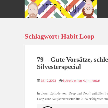
S
k
i
p
t
o
Schlagwort:
Habit Loop
m
a
i
n
c
79 – Gute Vorsätze, schl
o
Silvesterspecial
n
t
e
31.12.2023
Schreib einen Kommentar
n
t
In dieser Episode von ‚Deep und Doof‘ enthüllen 
Loop eure Neujahrsvorsätze für 2024 erfolgreich u