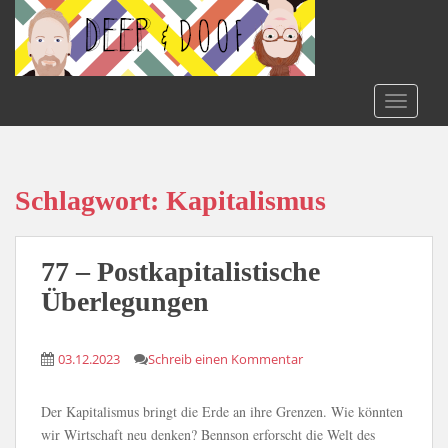
S
k
i
p
t
TOGGLE
o
m
a
i
Schlagwort:
Kapitalismus
n
c
o
77 – Postkapitalistische
n
Überlegungen
t
e
n
03.12.2023
Schreib einen Kommentar
t
Der Kapitalismus bringt die Erde an ihre Grenzen. Wie könnten
wir Wirtschaft neu denken? Bennson erforscht die Welt des