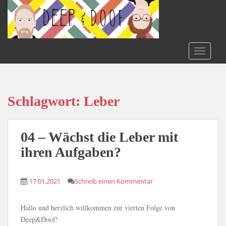
S
k
i
p
t
TOGGLE
o
m
a
i
Schlagwort:
Leber
n
c
o
04 – Wächst die Leber mit
n
ihren Aufgaben?
t
e
n
17.01.2021
Schreib einen Kommentar
t
Hallo und herzlich willkommen zur vierten Folge von
Deep&Doof!