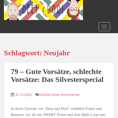
S
k
i
p
t
TOGGLE
o
m
a
i
Schlagwort:
Neujahr
n
c
o
79 – Gute Vorsätze, schlechte
n
Vorsätze: Das Silvesterspecial
t
e
n
31.12.2023
Schreib einen Kommentar
t
In dieser Episode von ‚Deep und Doof‘ enthüllen Franzi und
Bennson, wie ihr mit SMART Zielen und dem Habit Loop eure