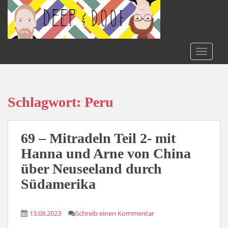
S
k
i
p
t
TOGGLE
o
m
a
i
Schlagwort:
Peru
n
c
o
69 – Mitradeln Teil 2- mit
n
Hanna und Arne von China
t
über Neuseeland durch
e
n
Südamerika
t
13.08.2023
Schreib einen Kommentar