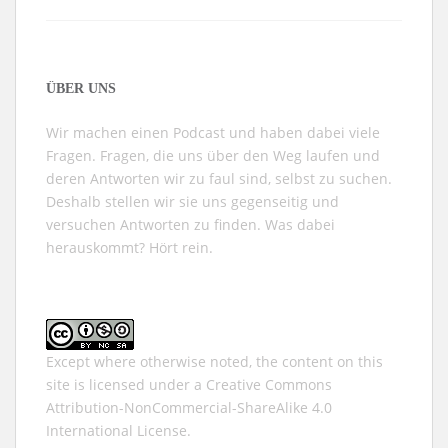
ÜBER UNS
Wir machen einen Podcast und haben dabei viele
Fragen. Fragen, die uns über den Weg laufen und
deren Antworten wir zu faul sind, selbst zu suchen.
Deshalb stellen wir sie uns gegenseitig und
versuchen Antworten zu finden. Was dabei
herauskommt? Hört rein.
Except where otherwise noted, the content on this
site is licensed under a
Creative Commons
Attribution-NonCommercial-ShareAlike 4.0
International
License.