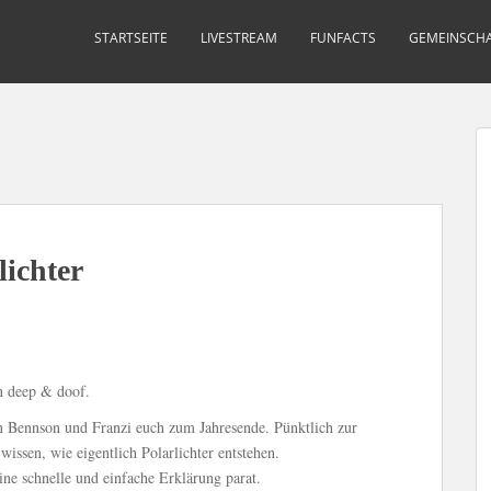
STARTSEITE
LIVESTREAM
FUNFACTS
GEMEINSCHA
lichter
n deep & doof.
n Bennson und Franzi euch zum Jahresende. Pünktlich zur
issen, wie eigentlich Polarlichter entstehen.
ine schnelle und einfache Erklärung parat.