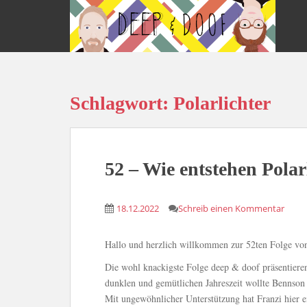
S
k
i
p
t
o
Schlagwort:
Polarlichter
m
a
i
n
c
52 – Wie entstehen Polar
o
n
18.12.2022
Schreib einen Kommentar
t
e
n
Hallo und herzlich willkommen zur 52ten Folge vo
t
Die wohl knackigste Folge deep & doof präsentiere
dunklen und gemütlichen Jahreszeit wollte Bennson w
Mit ungewöhnlicher Unterstützung hat Franzi hier e