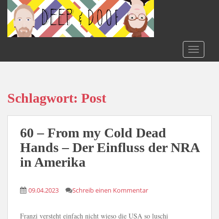
S
k
i
p
t
TOGGLE
o
m
a
i
Schlagwort:
Post
n
c
o
60 – From my Cold Dead
n
Hands – Der Einfluss der NRA
t
in Amerika
e
n
t
09.04.2023
Schreib einen Kommentar
Franzi versteht einfach nicht wieso die USA so luschi