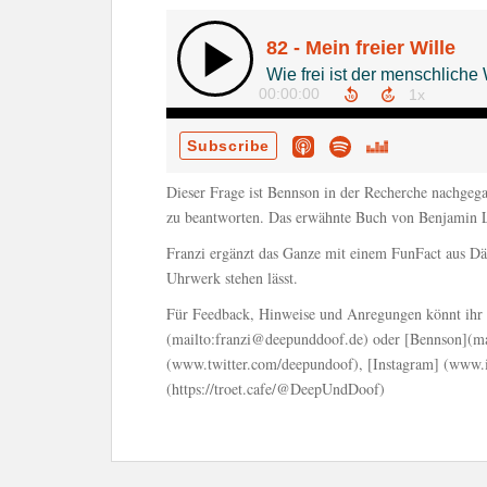
Dieser Frage ist Bennson in der Recherche nachgega
zu beantworten. Das erwähnte Buch von Benjamin L
Franzi ergänzt das Ganze mit einem FunFact aus D
Uhrwerk stehen lässt.
Für Feedback, Hinweise und Anregungen könnt ihr u
(mailto:franzi@deepunddoof.de) oder [Bennson](ma
(www.twitter.com/deepundoof), [Instagram] (www.
(https://troet.cafe/@DeepUndDoof)