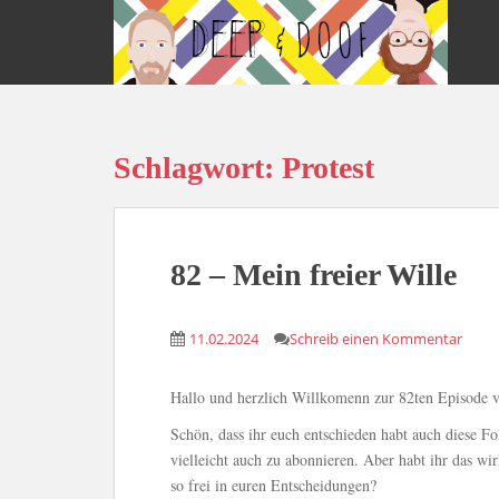
S
k
i
p
t
o
Schlagwort:
Protest
m
a
i
n
c
82 – Mein freier Wille
o
n
11.02.2024
Schreib einen Kommentar
t
e
n
Hallo und herzlich Willkomenn zur 82ten Episode
t
Schön, dass ihr euch entschieden habt auch diese Fo
vielleicht auch zu abonnieren. Aber habt ihr das wirk
so frei in euren Entscheidungen?