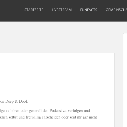
STARTSEITE
LIVESTREAM
FUNFACTS
GEMEINSCHA
 von Deep & Doof.
lge zu hören oder generell den Podcast zu verfolgen und
lich selbst und freiwlllig entscheiden oder seid ihr gar nicht