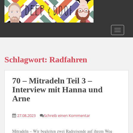
S
k
i
p
t
TOGGLE
o
m
a
i
Schlagwort:
Radfahren
n
c
o
70 – Mitradeln Teil 3 –
n
Interview mit Hanna und
t
Arne
e
n
t
27.08.2023
Schreib einen Kommentar
Mitradeln – Wir begleiten zwei Radreisende auf ihrem Weg