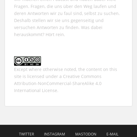
Fragen. Fragen, die uns über den Weg laufen und
deren Antworten wir zu faul sind, selbst zu suchen.
Deshalb stellen wir sie uns gegenseitig und
versuchen Antworten zu finden. Was dabei
herauskommt? Hört rein.
Except where otherwise noted, the content on this
site is licensed under a
Creative Commons
Attribution-NonCommercial-ShareAlike 4.0
International
License.
TWITTER
INSTAGRAM
MASTODON
E-MAIL