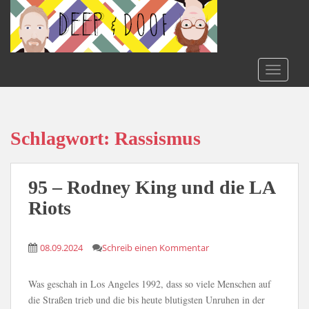
S
k
i
p
t
TOGGLE
o
m
a
i
Schlagwort:
Rassismus
n
c
o
95 – Rodney King und die LA
n
Riots
t
e
n
08.09.2024
Schreib einen Kommentar
t
Was geschah in Los Angeles 1992, dass so viele Menschen auf
die Straßen trieb und die bis heute blutigsten Unruhen in der