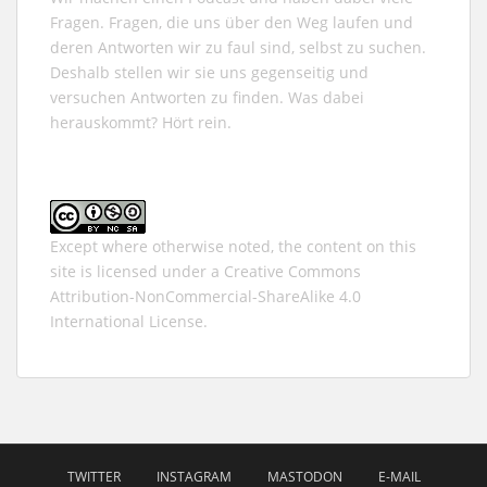
Fragen. Fragen, die uns über den Weg laufen und
deren Antworten wir zu faul sind, selbst zu suchen.
Deshalb stellen wir sie uns gegenseitig und
versuchen Antworten zu finden. Was dabei
herauskommt? Hört rein.
Except where otherwise noted, the content on this
site is licensed under a
Creative Commons
Attribution-NonCommercial-ShareAlike 4.0
International
License.
TWITTER
INSTAGRAM
MASTODON
E-MAIL