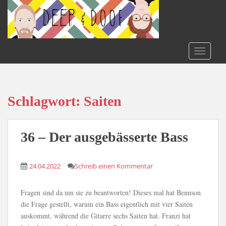
S
k
i
p
t
TOGGLE
o
m
a
i
Schlagwort:
Saiten
n
c
o
36 – Der ausgebässerte Bass
n
t
24.04.2022
Schreib einen Kommentar
e
n
t
Fragen sind da um sie zu beantworten! Dieses mal hat Bennson
die Frage gestellt, warum ein Bass eigentlich mit vier Saiten
auskommt, während die Gitarre sechs Saiten hat. Franzi hat