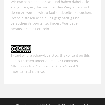
Wir machen einen Podcast und haben dabei viele
Fragen. Fragen, die uns über den Weg laufen und
deren Antworten wir zu faul sind, selbst zu suchen.
Deshalb stellen wir sie uns gegenseitig und
versuchen Antworten zu finden. Was dabei
herauskommt? Hört rein.
Except where otherwise noted, the content on this
site is licensed under a
Creative Commons
Attribution-NonCommercial-ShareAlike 4.0
International
License.