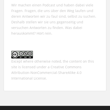
Wir machen einen Podcast und haben dabei viele
Fragen. Fragen, die uns über den Weg laufen und
deren Antworten wir zu faul sind, selbst zu suchen.
Deshalb stellen wir sie uns gegenseitig und
versuchen Antworten zu finden. Was dabei
herauskommt? Hört rein.
Except where otherwise noted, the content on this
site is licensed under a
Creative Commons
Attribution-NonCommercial-ShareAlike 4.0
International
License.