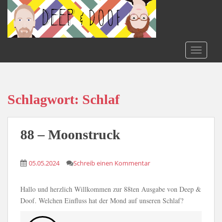
S
k
i
p
t
TOGGLE
o
m
a
i
Schlagwort:
Schlaf
n
c
o
88 – Moonstruck
n
t
05.05.2024
Schreib einen Kommentar
e
n
t
Hallo und herzlich Willkommen zur 88ten Ausgabe von Deep &
Doof. Welchen Einfluss hat der Mond auf unseren Schlaf?