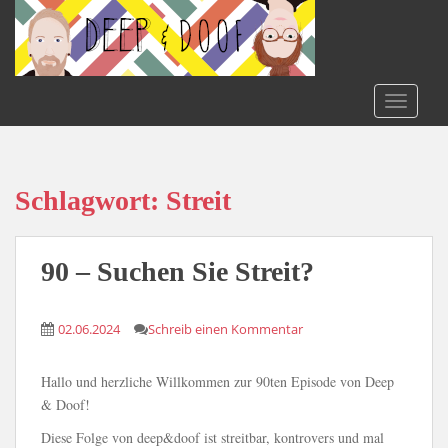
S
k
i
p
t
TOGGLE
o
m
a
i
Schlagwort:
Streit
n
c
o
90 – Suchen Sie Streit?
n
t
02.06.2024
Schreib einen Kommentar
e
n
t
Hallo und herzliche Willkommen zur 90ten Episode von Deep
& Doof!
Diese Folge von deep&doof ist streitbar, kontrovers und mal