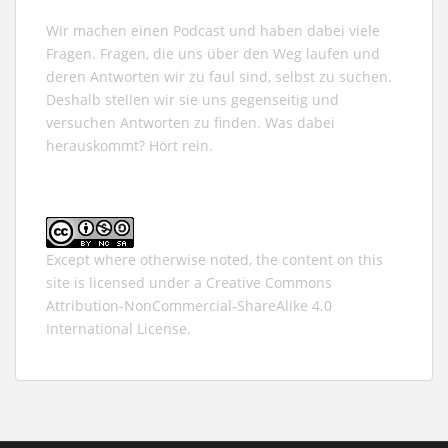
Wir machen einen Podcast und haben dabei viele
Fragen. Fragen, die uns über den Weg laufen und
deren Antworten wir zu faul sind, selbst zu suchen.
Deshalb stellen wir sie uns gegenseitig und
versuchen Antworten zu finden. Was dabei
herauskommt? Hört rein.
Except where otherwise noted, the content on this
site is licensed under a
Creative Commons
Attribution-NonCommercial-ShareAlike 4.0
International
License.