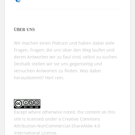
ÜBER UNS
Wir machen einen Podcast und haben dabei viele
Fragen. Fragen, die uns über den Weg laufen und
deren Antworten wir zu faul sind, selbst zu suchen.
Deshalb stellen wir sie uns gegenseitig und
versuchen Antworten zu finden. Was dabei
herauskommt? Hört rein.
Except where otherwise noted, the content on this
site is licensed under a
Creative Commons
Attribution-NonCommercial-ShareAlike 4.0
International
License.