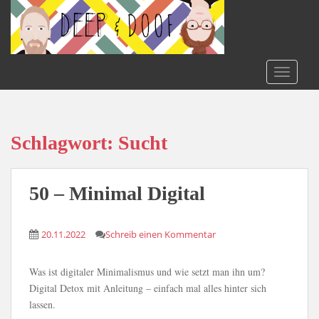
S
k
i
p
t
TOGGLE
o
m
a
i
Schlagwort:
Sucht
n
c
o
50 – Minimal Digital
n
t
20.11.2022
Schreib einen Kommentar
e
n
t
Was ist digitaler Minimalismus und wie setzt man ihn um?
Digital Detox mit Anleitung – einfach mal alles hinter sich
lassen.