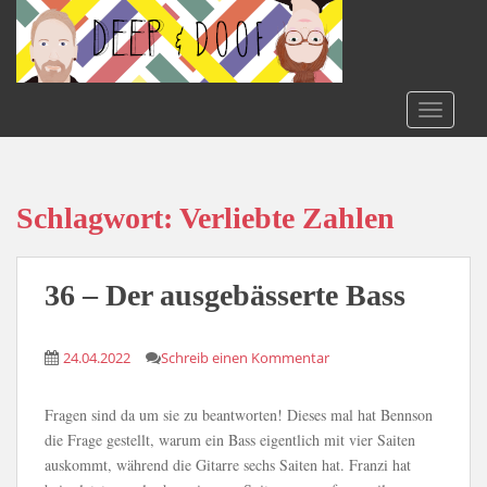
S
k
i
p
t
TOGGLE
o
m
a
i
Schlagwort:
Verliebte Zahlen
n
c
o
36 – Der ausgebässerte Bass
n
t
24.04.2022
Schreib einen Kommentar
e
n
t
Fragen sind da um sie zu beantworten! Dieses mal hat Bennson
die Frage gestellt, warum ein Bass eigentlich mit vier Saiten
auskommt, während die Gitarre sechs Saiten hat. Franzi hat