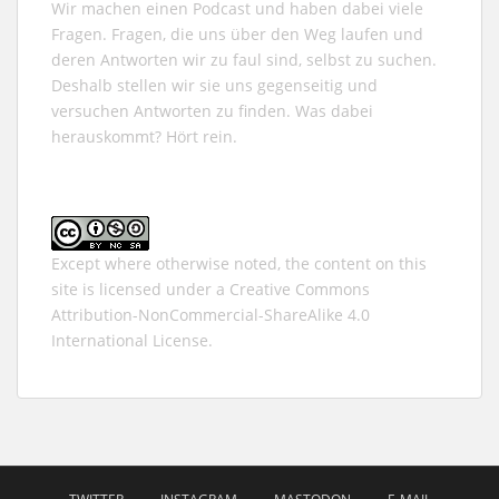
Wir machen einen Podcast und haben dabei viele
Fragen. Fragen, die uns über den Weg laufen und
deren Antworten wir zu faul sind, selbst zu suchen.
Deshalb stellen wir sie uns gegenseitig und
versuchen Antworten zu finden. Was dabei
herauskommt? Hört rein.
Except where otherwise noted, the content on this
site is licensed under a
Creative Commons
Attribution-NonCommercial-ShareAlike 4.0
International
License.