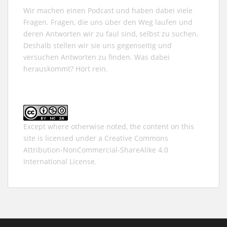
Wir machen einen Podcast und haben dabei viele
Fragen. Fragen, die uns über den Weg laufen und
deren Antworten wir zu faul sind, selbst zu suchen.
Deshalb stellen wir sie uns gegenseitig und
versuchen Antworten zu finden. Was dabei
herauskommt? Hört rein.
Except where otherwise noted, the content on this
site is licensed under a
Creative Commons
Attribution-NonCommercial-ShareAlike 4.0
International
License.