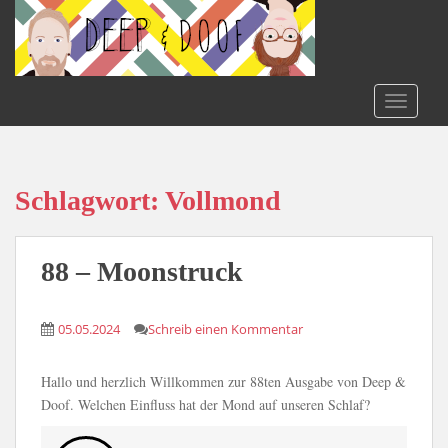
S
k
i
p
t
TOGGLE
o
m
a
i
Schlagwort:
Vollmond
n
c
o
88 – Moonstruck
n
t
05.05.2024
Schreib einen Kommentar
e
n
t
Hallo und herzlich Willkommen zur 88ten Ausgabe von Deep &
Doof. Welchen Einfluss hat der Mond auf unseren Schlaf?