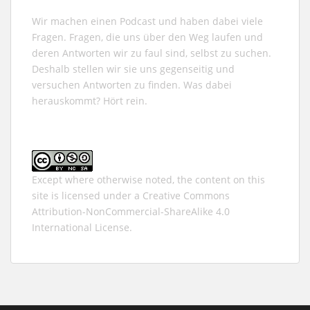
Wir machen einen Podcast und haben dabei viele
Fragen. Fragen, die uns über den Weg laufen und
deren Antworten wir zu faul sind, selbst zu suchen.
Deshalb stellen wir sie uns gegenseitig und
versuchen Antworten zu finden. Was dabei
herauskommt? Hört rein.
Except where otherwise noted, the content on this
site is licensed under a
Creative Commons
Attribution-NonCommercial-ShareAlike 4.0
International
License.