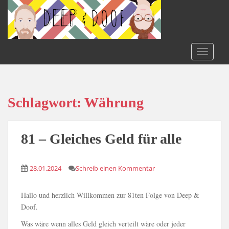
S
k
i
p
t
TOGGLE
o
m
a
i
Schlagwort:
Währung
n
c
o
81 – Gleiches Geld für alle
n
t
28.01.2024
Schreib einen Kommentar
e
n
t
Hallo und herzlich Willkommen zur 81ten Folge von Deep &
Doof.
Was wäre wenn alles Geld gleich verteilt wäre oder jeder