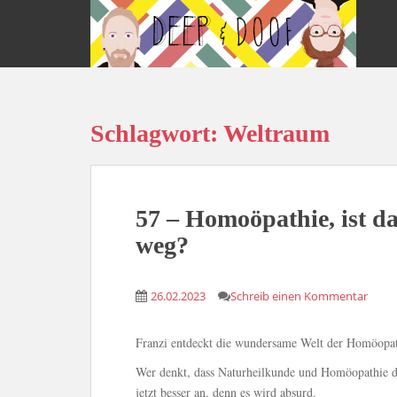
S
k
i
p
t
o
Schlagwort:
Weltraum
m
a
i
n
c
57 – Homoöpathie, ist d
o
weg?
n
t
e
26.02.2023
Schreib einen Kommentar
n
t
Franzi entdeckt die wundersame Welt der Homöopat
Wer denkt, dass Naturheilkunde und Homöopathie das 
jetzt besser an, denn es wird absurd.