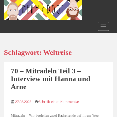
S
k
i
p
t
TOGGLE
o
m
a
i
Schlagwort:
Weltreise
n
c
o
70 – Mitradeln Teil 3 –
n
Interview mit Hanna und
t
Arne
e
n
t
27.08.2023
Schreib einen Kommentar
Mitradeln – Wir begleiten zwei Radreisende auf ihrem Weg