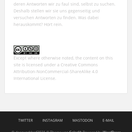
deren Antworten wir zu faul sind, selbst zu suchen.
Deshalb stellen wir sie uns gegenseitig und
versuchen Antworten zu finden. Was dabei
herauskommt? Hört rein.
Except where otherwise noted, the content on this
site is licensed under a
Creative Commons
Attribution-NonCommercial-ShareAlike 4.0
International
License.
TWITTER
INSTAGRAM
MASTODON
E-MAIL