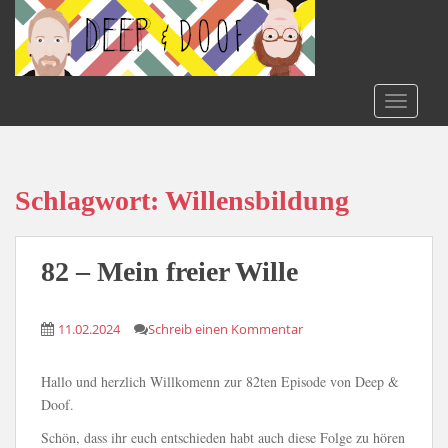
S
k
i
p
t
TOGGLE
o
m
a
i
Schlagwort:
Willensbildung
n
c
o
82 – Mein freier Wille
n
t
11.02.2024
Schreib einen Kommentar
e
n
t
Hallo und herzlich Willkomenn zur 82ten Episode von Deep &
Doof.
Schön, dass ihr euch entschieden habt auch diese Folge zu hören