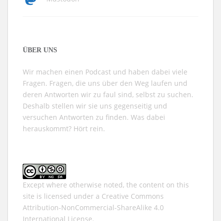
ÜBER UNS
Wir machen einen Podcast und haben dabei viele
Fragen. Fragen, die uns über den Weg laufen und
deren Antworten wir zu faul sind, selbst zu suchen.
Deshalb stellen wir sie uns gegenseitig und
versuchen Antworten zu finden. Was dabei
herauskommt? Hört rein.
Except where otherwise noted, the content on this
site is licensed under a
Creative Commons
Attribution-NonCommercial-ShareAlike 4.0
International
License.