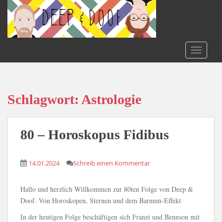
S
k
i
p
t
TOGGLE
o
m
a
i
Schlagwort:
Astrologie
n
c
o
80 – Horoskopus Fidibus
n
t
14.01.2024
Schreib einen Kommentar
e
n
t
Hallo und herzlich Willkommen zur 80ten Folge von Deep &
Doof. Von Horoskopen, Sternen und dem Barnum-Effekt
In der heutigen Folge beschäftigen sich Franzi und Bennson mit