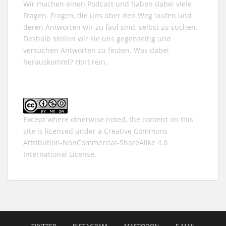
Wir machen einen Podcast und haben dabei viele
Fragen. Fragen, die uns über den Weg laufen und
deren Antworten wir zu faul sind, selbst zu suchen.
Deshalb stellen wir sie uns gegenseitig und
versuchen Antworten zu finden. Was dabei
herauskommt? Hört rein.
Except where otherwise noted, the content on this
site is licensed under a
Creative Commons
Attribution-NonCommercial-ShareAlike 4.0
International
License.