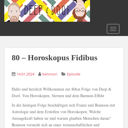
S
k
i
p
t
TOGGLE
o
m
a
i
80 – Horoskopus Fidibus
n
c
14.01.2024
bennson
Episode
o
n
t
Hallo und herzlich Willkommen zur 80ten Folge von Deep &
e
Doof. Von Horoskopen, Sternen und dem Barnum-Effekt
n
In der heutigen Folge beschäftigen sich Franzi und Bennson mit
t
Astrologie und dem Erstellen von Horoskopen. Welche
Aussagekraft haben sie und warum glauben Menschen daran?
Bennson versucht sich an einer wissenschaftlichen und