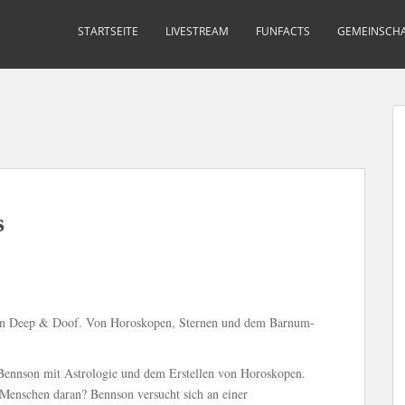
STARTSEITE
LIVESTREAM
FUNFACTS
GEMEINSCHA
s
von Deep & Doof. Von Horoskopen, Sternen und dem Barnum-
d Bennson mit Astrologie und dem Erstellen von Horoskopen.
Menschen daran? Bennson versucht sich an einer