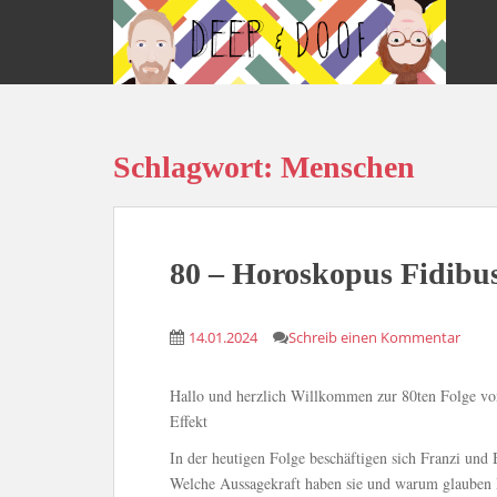
S
k
i
p
t
o
Schlagwort:
Menschen
m
a
i
n
c
80 – Horoskopus Fidibu
o
n
14.01.2024
Schreib einen Kommentar
t
e
n
Hallo und herzlich Willkommen zur 80ten Folge 
t
Effekt
In der heutigen Folge beschäftigen sich Franzi un
Welche Aussagekraft haben sie und warum glauben 