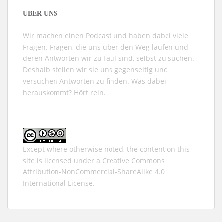
ÜBER UNS
Wir machen einen Podcast und haben dabei viele
Fragen. Fragen, die uns über den Weg laufen und
deren Antworten wir zu faul sind, selbst zu suchen.
Deshalb stellen wir sie uns gegenseitig und
versuchen Antworten zu finden. Was dabei
herauskommt? Hört rein.
Except where otherwise noted, the content on this
site is licensed under a
Creative Commons
Attribution-NonCommercial-ShareAlike 4.0
International
License.