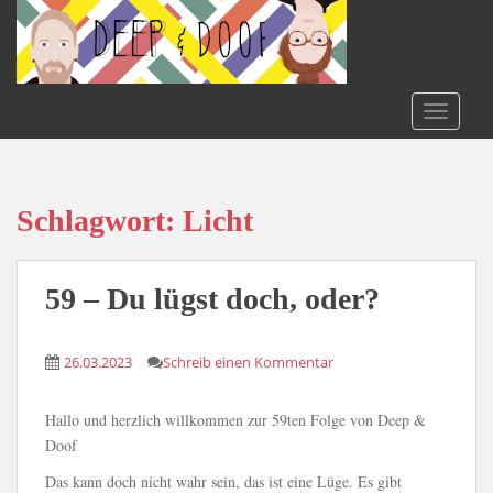
S
k
i
p
t
TOGGLE
o
m
a
i
Schlagwort:
Licht
n
c
o
59 – Du lügst doch, oder?
n
t
26.03.2023
Schreib einen Kommentar
e
n
t
Hallo und herzlich willkommen zur 59ten Folge von Deep &
Doof
Das kann doch nicht wahr sein, das ist eine Lüge. Es gibt