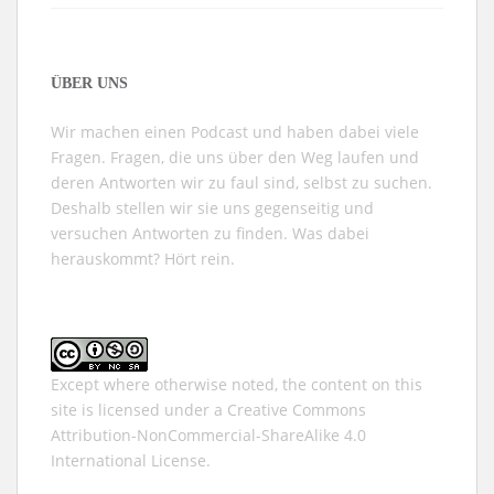
ÜBER UNS
Wir machen einen Podcast und haben dabei viele
Fragen. Fragen, die uns über den Weg laufen und
deren Antworten wir zu faul sind, selbst zu suchen.
Deshalb stellen wir sie uns gegenseitig und
versuchen Antworten zu finden. Was dabei
herauskommt? Hört rein.
Except where otherwise noted, the content on this
site is licensed under a
Creative Commons
Attribution-NonCommercial-ShareAlike 4.0
International
License.