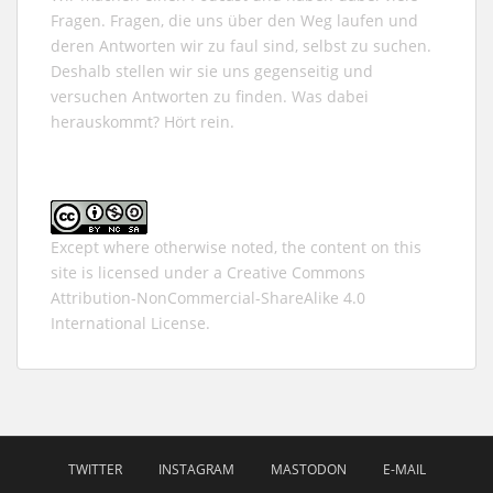
Fragen. Fragen, die uns über den Weg laufen und
deren Antworten wir zu faul sind, selbst zu suchen.
Deshalb stellen wir sie uns gegenseitig und
versuchen Antworten zu finden. Was dabei
herauskommt? Hört rein.
Except where otherwise noted, the content on this
site is licensed under a
Creative Commons
Attribution-NonCommercial-ShareAlike 4.0
International
License.
TWITTER
INSTAGRAM
MASTODON
E-MAIL