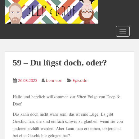
S
k
i
p
t
TOGGLE
o
m
a
i
59 – Du lügst doch, oder?
n
c
26.03.2023
bennson
Episode
o
n
t
Hallo und herzlich willkommen zur 59ten Folge von Deep &
e
Doof
n
Das kann doch nicht wahr sein, das ist eine Lüge. Es gibt
t
Geschichten, die sind einfach schwer zu glauben, wenn sie von
anderen erzhält werden. Aber kann man erkennen, ob jemand
bei eine Geschichte gelogen hat?