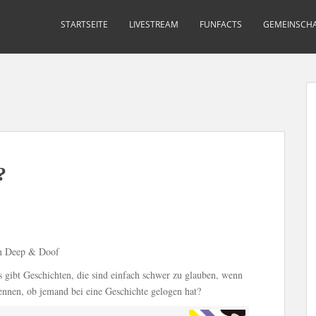
STARTSEITE
LIVESTREAM
FUNFACTS
GEMEINSCHA
?
on Deep & Doof
s gibt Geschichten, die sind einfach schwer zu glauben, wenn
ennen, ob jemand bei eine Geschichte gelogen hat?