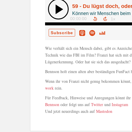
Wie verhält sich ein Mensch dabei, gibt es Anzeic
Technik wie das FBI im Film? Franzi hat sich mit d
Lügenerkennung. Oder hat sie sich das ausgedacht?
Bennson holt einen alten aber beständigen FunFact h
Wenn ihr von Franzi nicht genug bekommen könnt, 
work
rein.
Für Feedback, Hinweise und Anregungen könnt ihr u
Bennson
oder folgt uns auf
Twitter
und
Instagram
Und jetzt neuerdings auch auf
Mastodon