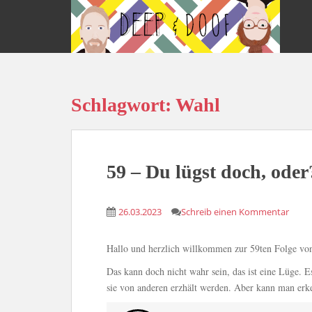
S
k
i
p
t
o
Schlagwort:
Wahl
m
a
i
n
c
59 – Du lügst doch, oder
o
n
26.03.2023
Schreib einen Kommentar
t
e
n
Hallo und herzlich willkommen zur 59ten Folge v
t
Das kann doch nicht wahr sein, das ist eine Lüge. E
sie von anderen erzhält werden. Aber kann man erk