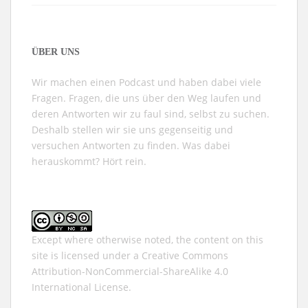
ÜBER UNS
Wir machen einen Podcast und haben dabei viele
Fragen. Fragen, die uns über den Weg laufen und
deren Antworten wir zu faul sind, selbst zu suchen.
Deshalb stellen wir sie uns gegenseitig und
versuchen Antworten zu finden. Was dabei
herauskommt? Hört rein.
Except where otherwise noted, the content on this
site is licensed under a
Creative Commons
Attribution-NonCommercial-ShareAlike 4.0
International
License.