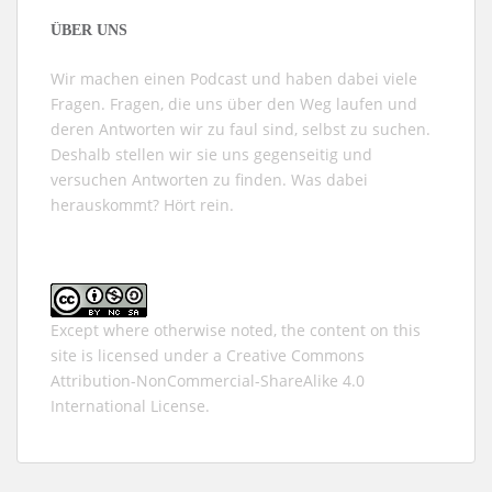
ÜBER UNS
Wir machen einen Podcast und haben dabei viele
Fragen. Fragen, die uns über den Weg laufen und
deren Antworten wir zu faul sind, selbst zu suchen.
Deshalb stellen wir sie uns gegenseitig und
versuchen Antworten zu finden. Was dabei
herauskommt? Hört rein.
Except where otherwise noted, the content on this
site is licensed under a
Creative Commons
Attribution-NonCommercial-ShareAlike 4.0
International
License.